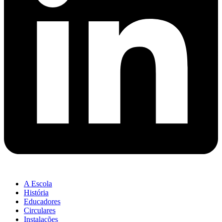
A Escola
História
Educadores
Circulares
Instalações