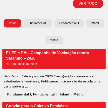
VER TUDO
Todos
Fundamental I
Fundamental II
Infantil
Médio
EI, EF e EM – Campanha de Vacinação contra
Sarampo – 2026
•
7 de agosto de 2026
São Paulo, 7 de agosto de 2026 Caros(as) funcionários(as),
estudantes e familiares, Publicamos hoje no site da escola uma
carta sobre a …
Fundamental I
,
Fundamental II
,
Infantil
,
Médio
Convite para o Coletivo Feminista