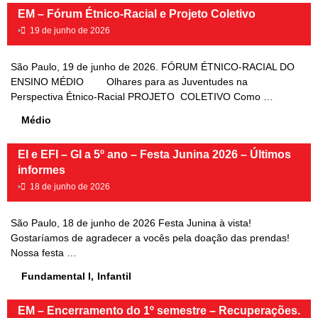
EM – Fórum Étnico-Racial e Projeto Coletivo
•
19 de junho de 2026
São Paulo, 19 de junho de 2026. FÓRUM ÉTNICO-RACIAL DO
ENSINO MÉDIO Olhares para as Juventudes na
Perspectiva Étnico-Racial PROJETO COLETIVO Como …
Médio
EI e EFI – GI a 5º ano – Festa Junina 2026 – Últimos
informes
•
18 de junho de 2026
São Paulo, 18 de junho de 2026 Festa Junina à vista!
Gostaríamos de agradecer a vocês pela doação das prendas!
Nossa festa …
Fundamental I
,
Infantil
EM – Encerramento do 1º semestre – Recuperações.