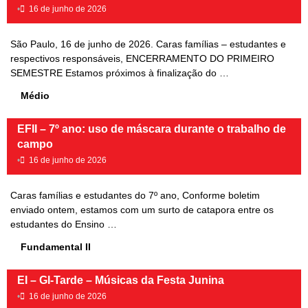
•
16 de junho de 2026
São Paulo, 16 de junho de 2026. Caras famílias – estudantes e
respectivos responsáveis, ENCERRAMENTO DO PRIMEIRO
SEMESTRE Estamos próximos à finalização do …
Médio
EFII – 7º ano: uso de máscara durante o trabalho de
campo
•
16 de junho de 2026
Caras famílias e estudantes do 7º ano, Conforme boletim
enviado ontem, estamos com um surto de catapora entre os
estudantes do Ensino …
Fundamental II
EI – GI-Tarde – Músicas da Festa Junina
•
16 de junho de 2026