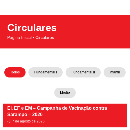
Circulares
Página Inicial • Circulares
Todos
Fundamental I
Fundamental II
Infantil
Médio
EI, EF e EM – Campanha de Vacinação contra
Sarampo – 2026
•
7 de agosto de 2026