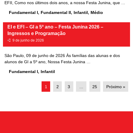
EFII, Como nos últimos dois anos, a nossa Festa Junina, que …
Fundamental I
,
Fundamental II
,
Infantil
,
Médio
EI e EFI – GI a 5º ano – Festa Junina 2026 –
Ingressos e Programação
•
9 de junho de 2026
São Paulo, 09 de junho de 2026 Às famílias das alunas e dos
alunos de GI a 5º ano, Nossa Festa Junina …
Fundamental I
,
Infantil
1
2
3
…
25
Próximo »