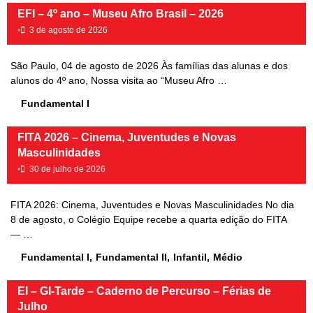
EFI – 4º ano – Museu Afro Brasil – 2026
•
3 de agosto de 2026
São Paulo, 04 de agosto de 2026 Às famílias das alunas e dos
alunos do 4º ano, Nossa visita ao “Museu Afro …
Fundamental I
FITA 2026 – Cinema, Juventudes e Novas
Masculinidades
•
30 de julho de 2026
FITA 2026: Cinema, Juventudes e Novas Masculinidades No dia
8 de agosto, o Colégio Equipe recebe a quarta edição do FITA
— …
Fundamental I
,
Fundamental II
,
Infantil
,
Médio
EI – GI-Tarde – Caderno de Percurso – Férias de
Julho