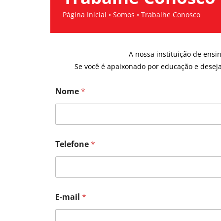
Página Inicial • Somos • Trabalhe Conosco
A nossa instituição de ensi
Se você é apaixonado por educação e deseja
Nome
*
Telefone
*
E-mail
*