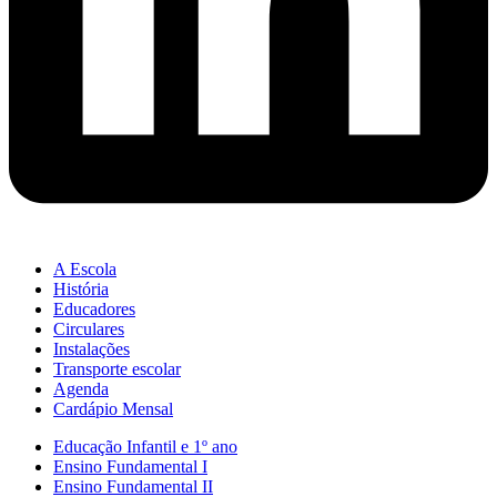
A Escola
História
Educadores
Circulares
Instalações
Transporte escolar
Agenda
Cardápio Mensal
Educação Infantil e 1º ano
Ensino Fundamental I
Ensino Fundamental II