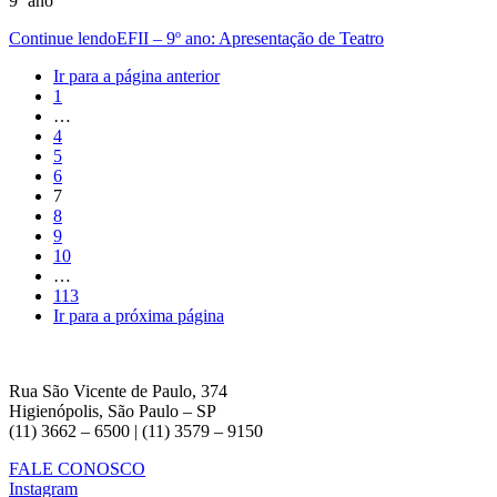
9º ano
Continue lendo
EFII – 9º ano: Apresentação de Teatro
Ir para a página anterior
1
…
4
5
6
7
8
9
10
…
113
Ir para a próxima página
Rua São Vicente de Paulo, 374
Higienópolis, São Paulo – SP
(11) 3662 – 6500 | (11) 3579 – 9150
FALE CONOSCO
Instagram