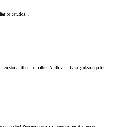
pliar os estudos…
terestudantil de Trabalhos Audiovisuais, organizado pelos
ras vividas! Pensando nisso, queremos registrar esses…