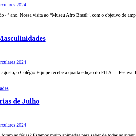
rculares 2024
 do 4º ano, Nossa visita ao “Museu Afro Brasil”, com o objetivo de am
Masculinidades
rculares 2024
gosto, o Colégio Equipe recebe a quarta edição do FITA — Festival In
ades
rias de Julho
rculares 2024
foram as férias? Estamos muito animadas para saber de todas as aventu