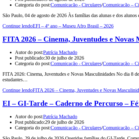
Categoria do post:
Comunicação - Circulares
/
Comunicação – Ci
São Paulo, 04 de agosto de 2026 Às famílias das alunas e dos alunos
Continue lendo
EFI – 4º ano – Museu Afro Brasil – 2026
FITA 2026 – Cinema, Juventudes e Novas 
Autor do post:
Patrícia Machado
Post publicado:
30 de julho de 2026
Categoria do post:
Comunicação - Circulares
/
Comunicação – Ci
FITA 2026: Cinema, Juventudes e Novas Masculinidades No dia 8 de a
estudantes…
Continue lendo
FITA 2026 – Cinema, Juventudes e Novas Masculinid
EI – GI-Tarde – Caderno de Percurso – Fé
Autor do post:
Patrícia Machado
Post publicado:
29 de julho de 2026
Categoria do post:
Comunicação - Circulares
/
Comunicação – Ci
São Paulo, 29 de julho de 2026 Queridas famílias do GI-Tarde, Como 