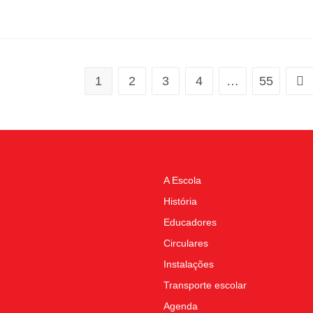
1
2
3
4
…
55
A Escola
História
Educadores
Circulares
Instalações
Transporte escolar
Agenda