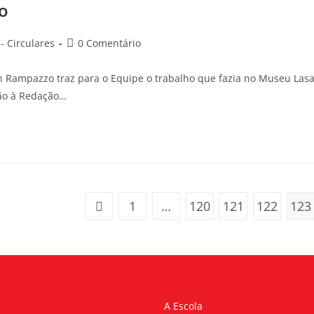
ão
 Circulares
0 Comentário
ampazzo traz para o Equipe o trabalho que fazia no Museu Lasa
ção à Redação…
1
…
120
121
122
123
A Escola