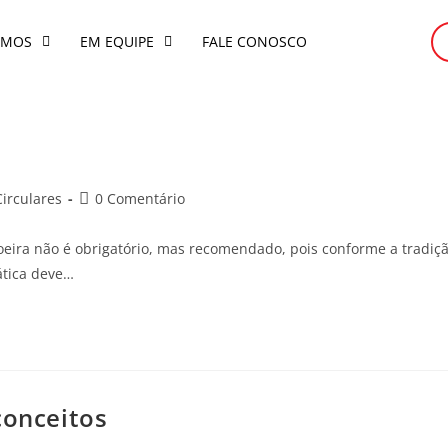
OMOS
EM EQUIPE
FALE CONOSCO
irculares
0 Comentário
oeira não é obrigatório, mas recomendado, pois conforme a tradiç
ática deve…
conceitos