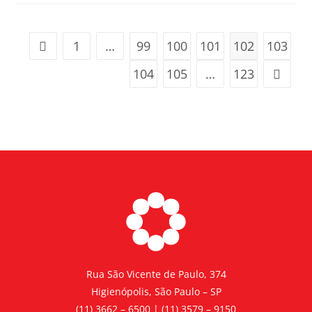
1
…
99
100
101
102
103
104
105
…
123
Rua São Vicente de Paulo, 374
Higienópolis, São Paulo – SP
(11) 3662 – 6500 | (11) 3579 – 9150