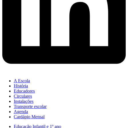
A Escola
História
Educadores
Circulares
Instalações
Transporte escolar
Agenda
Cardápio Mensal
Educação Infantil e 1º ano