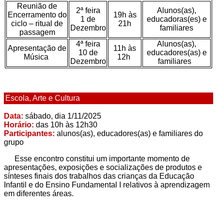
Reunião de
2ª feira
Alunos(as),
Encerramento do
19h às
1 de
educadoras(es) e
ciclo – ritual de
21h
Dezembro
familiares
passagem
4ª feira
Alunos(as),
Apresentação de
11h às
10 de
educadores(as) e
Música
12h
Dezembro
familiares
Escola, Arte e Cultura
Data:
sábado, dia 1/11/2025
Horário:
das 10h às 12h30
Participantes:
alunos(as), educadores(as) e familiares do
grupo
Esse encontro constitui um importante momento de
apresentações, exposições e socializações de produtos e
sínteses finais dos trabalhos das crianças da Educação
Infantil e do Ensino Fundamental I relativos à aprendizagem
em diferentes áreas.