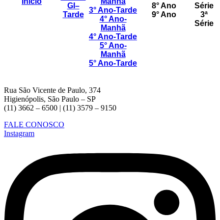
Início
Manhã
GI
–
8° Ano
Série
3° Ano-Tarde
Tarde
9° Ano
3ª
4° Ano-
Série
Manhã
4° Ano-Tarde
5° Ano-
Manhã
5° Ano-Tarde
Rua São Vicente de Paulo, 374
Higienópolis, São Paulo – SP
(11) 3662 – 6500 | (11) 3579 – 9150
FALE CONOSCO
Instagram