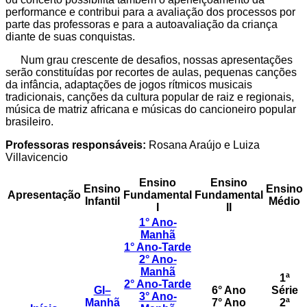
performance e contribui para a avaliação dos processos por
parte das professoras e para a autoavaliação da criança
diante de suas conquistas.
Num grau crescente de desafios, nossas apresentações
serão constituídas por recortes de aulas, pequenas canções
da infância, adaptações de jogos rítmicos musicais
tradicionais, canções da cultura popular de raiz e regionais,
música de matriz africana e músicas do cancioneiro popular
brasileiro.
Professoras responsáveis:
Rosana Araújo e Luiza
Villavicencio
Ensino
Ensino
Ensino
Ensino
Apresentação
Fundamental
Fundamental
Infantil
Médio
I
II
1° Ano-
Manhã
1° Ano-Tarde
2° Ano-
Manhã
1ª
2° Ano-Tarde
GI
–
6° Ano
Série
3° Ano-
Manhã
7° Ano
2ª