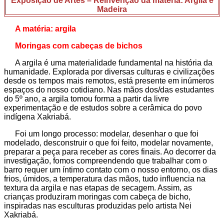
Exposição de Artes – Reinvenção da matéria: Argila e
Madeira
A matéria: argila
Moringas com cabeças de bichos
A argila é uma materialidade fundamental na história da
humanidade. Explorada por diversas culturas e civilizações
desde os tempos mais remotos, está presente em inúmeros
espaços do nosso cotidiano. Nas mãos dos/das estudantes
do 5º ano, a argila tomou forma a partir da livre
experimentação e de estudos sobre a cerâmica do povo
indígena Xakriabá.
Foi um longo processo: modelar, desenhar o que foi
modelado, desconstruir o que foi feito, modelar novamente,
preparar a peça para receber as cores finais. Ao decorrer da
investigação, fomos compreendendo que trabalhar com o
barro requer um íntimo contato com o nosso entorno, os dias
frios, úmidos, a temperatura das mãos, tudo influencia na
textura da argila e nas etapas de secagem. Assim, as
crianças produziram moringas com cabeça de bicho,
inspiradas nas esculturas produzidas pelo artista Nei
Xakriabá.