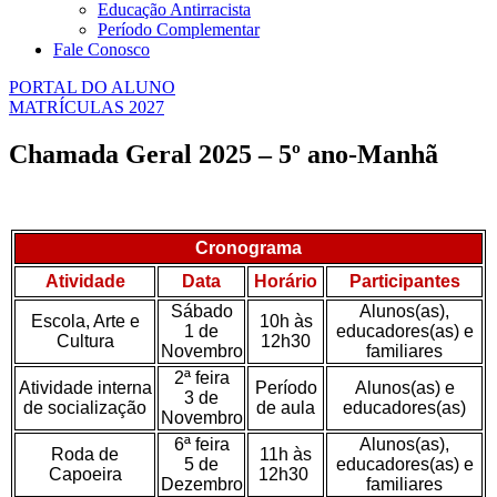
Educação Antirracista
Período Complementar
Fale Conosco
PORTAL DO ALUNO
MATRÍCULAS 2027
Chamada Geral 2025 – 5º ano-Manhã
Cronograma
Atividade
Data
Horário
Participantes
Sábado
Alunos(as),
Escola, Arte e
10h às
1 de
educadores(as) e
Cultura
12h30
Novembro
familiares
2ª feira
Atividade interna
Período
Alunos(as) e
3 de
de socialização
de aula
educadores(as)
Novembro
6ª feira
Alunos(as),
Roda de
11h às
5 de
educadores(as) e
Capoeira
12h30
Dezembro
familiares