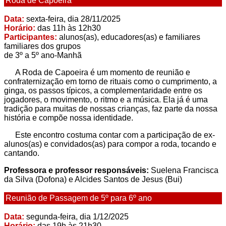
Roda de Capoeira
Data:
sexta-feira, dia 28/11/2025
Horário:
das 11h às 12h30
Participantes:
alunos(as), educadores(as) e familiares
familiares dos grupos
de 3º a 5º ano-Manhã
A Roda de Capoeira é um momento de reunião e
confraternização em torno de rituais como o cumprimento, a
ginga, os passos típicos, a complementaridade entre os
jogadores, o movimento, o ritmo e a música. Ela já é uma
tradição para muitas de nossas crianças, faz parte da nossa
história e compõe nossa identidade.
Este encontro costuma contar com a participação de ex-
alunos(as) e convidados(as) para compor a roda, tocando e
cantando.
Professora e professor responsáveis:
Suelena Francisca
da Silva (Dofona) e Alcides Santos de Jesus (Bui)
Reunião de Passagem de 5º para 6º ano
Data:
segunda-feira, dia 1/12/2025
Horário:
das 19h às 21h30