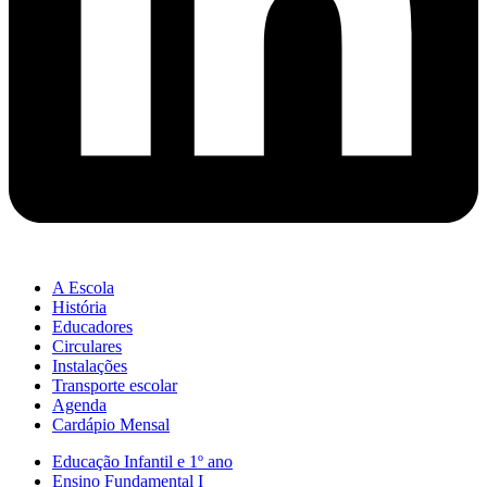
A Escola
História
Educadores
Circulares
Instalações
Transporte escolar
Agenda
Cardápio Mensal
Educação Infantil e 1º ano
Ensino Fundamental I