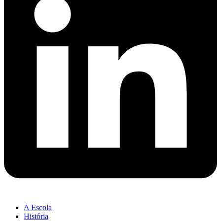
A Escola
História