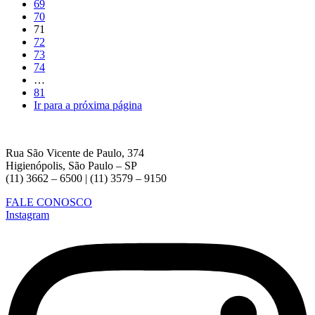
69
70
71
72
73
74
…
81
Ir para a próxima página
Rua São Vicente de Paulo, 374
Higienópolis, São Paulo – SP
(11) 3662 – 6500 | (11) 3579 – 9150
FALE CONOSCO
Instagram