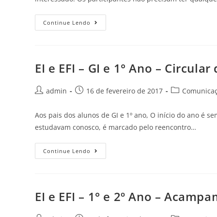
Continue Lendo
EI e EFI – GI e 1° Ano – Circula
admin
16 de fevereiro de 2017
Comunicaçã
Aos pais dos alunos de GI e 1º ano, O início do ano é 
estudavam conosco, é marcado pelo reencontro…
Continue Lendo
EI e EFI – 1° e 2º Ano – Acamp