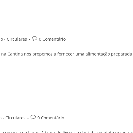
 - Circulares
0 Comentário
o e na Cantina nos propomos a fornecer uma alimentação preparada
 - Circulares
0 Comentário
 repasse de livros. A troca de livros se dará da seguinte maneira: