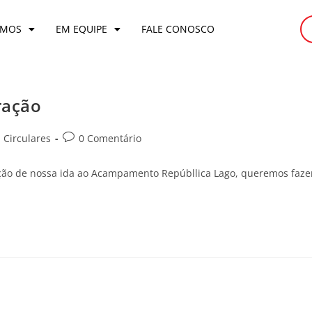
OMOS
EM EQUIPE
FALE CONOSCO
ração
 Circulares
0 Comentário
nção de nossa ida ao Acampamento Repúbllica Lago, queremos faze