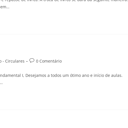
azem…
 - Circulares
0 Comentário
undamental I, Desejamos a todos um ótimo ano e início de aulas.
m…