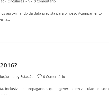
o - Circulares
0 Comentário
os nos aproximando da data prevista para o nosso Acampamento
 tema…
/2016?
dução – blog Estadão
0 Comentário
a, inclusive em propagandas que o governo tem veiculado desde 
s e de…