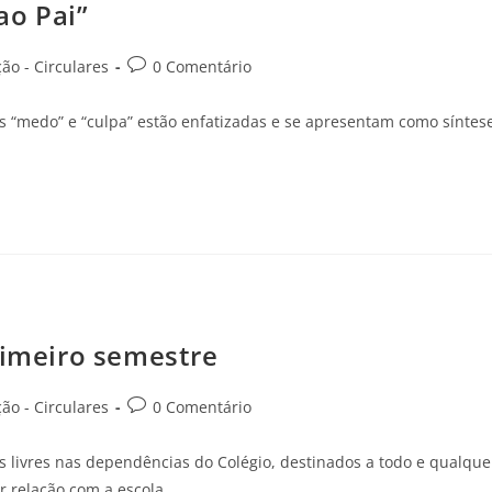
ao Pai”
o - Circulares
0 Comentário
s “medo” e “culpa” estão enfatizadas e se apresentam como síntes
rimeiro semestre
o - Circulares
0 Comentário
s livres nas dependências do Colégio, destinados a todo e qualque
r relação com a escola,…