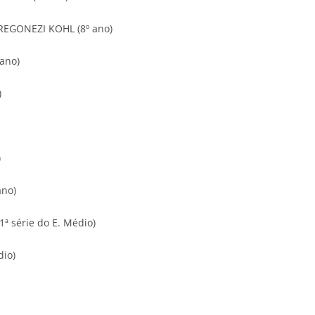
GONEZI KOHL (8º ano)
ano)
)
)
ano)
ª série do E. Médio)
dio)