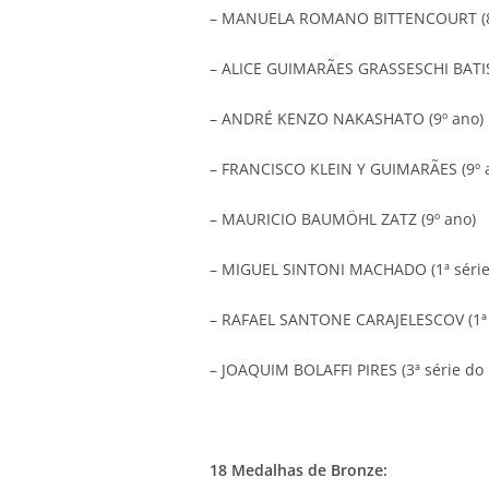
– MANUELA ROMANO BITTENCOURT (8
– ALICE GUIMARÃES GRASSESCHI BATIST
– ANDRÉ KENZO NAKASHATO (9º ano)
– FRANCISCO KLEIN Y GUIMARÃES (9º 
– MAURICIO BAUMÖHL ZATZ (9º ano)
– MIGUEL SINTONI MACHADO (1ª série
– RAFAEL SANTONE CARAJELESCOV (1ª s
– JOAQUIM BOLAFFI PIRES (3ª série do 
18 Medalhas de Bronze: