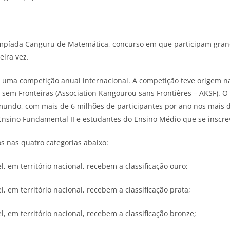
impíada Canguru de Matemática, concurso em que participam grand
eira vez.
uma competição anual internacional. A competição teve origem na
sem Fronteiras (Association Kangourou sans Frontières – AKSF). 
ndo, com mais de 6 milhões de participantes por ano nos mais de
Ensino Fundamental II e estudantes do Ensino Médio que se inscr
s nas quatro categorias abaixo:
, em território nacional, recebem a classificação ouro;
, em território nacional, recebem a classificação prata;
, em território nacional, recebem a classificação bronze;