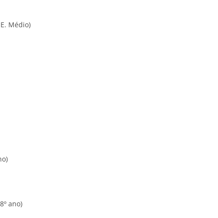
E. Médio)
no)
º ano)