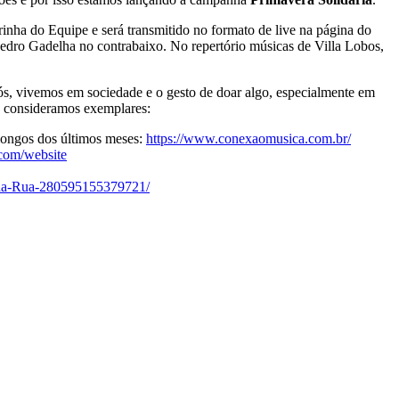
inha do Equipe e será transmitido no formato de live na página do
edro Gadelha no contrabaixo. No repertório músicas de Villa Lobos,
ós, vivemos em sociedade e o gesto de doar algo, especialmente em
ue consideramos exemplares:
longos dos últimos meses:
https://www.conexaomusica.com.br/
e.com/website
da-Rua-280595155379721/