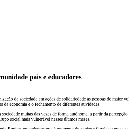
omunidade pais e educadores
zação da sociedade em ações de solidariedade às pessoas de maior vulne
res da economia e o fechamento de diferentes atividades.
 sociedade muitas das vezes de forma autônoma, a partir da percepção 
rupo social mais vulnerável nesses últimos meses.
égio Equipe, entendemos que é momento de apoiar e fortalecer essas a