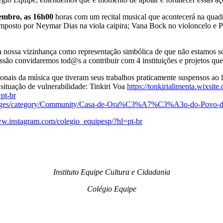
tembro, as 16h00
horas com um recital musical que acontecerá na quadr
mposto por Neymar Dias na viola caipira; Vana Bock no violoncelo e P
a nossa vizinhança como representação simbólica de que não estamos s
issão convidaremos tod@s a contribuir com 4 instituições e projetos q
nais da música que tiveram seus trabalhos praticamente suspensos ao 
situação de vulnerabilidade: Tinkiri Voa
https://tonkirialimenta.wixsit
pt-br
m/pages/category/Community/Casa-de-Ora%C3%A7%C3%A3o-do-Povo-
ww.instagram.com/colegio_equipesp/?hl=pt-br
Instituto Equipe Cultura e Cidadania
Colégio Equipe