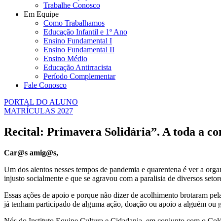
Trabalhe Conosco
Em Equipe
Como Trabalhamos
Educação Infantil e 1º Ano
Ensino Fundamental I
Ensino Fundamental II
Ensino Médio
Educação Antirracista
Período Complementar
Fale Conosco
PORTAL DO ALUNO
MATRÍCULAS 2027
Recital: Primavera Solidária”. A toda a c
Car@s amig@s,
Um dos alentos nesses tempos de pandemia e quarentena é ver a organi
injusto socialmente e que se agravou com a paralisia de diversos seto
Essas ações de apoio e porque não dizer de acolhimento brotaram pela
já tenham participado de alguma ação, doação ou apoio a alguém ou g
Nós do Instituto Equipe Cultura e Cidadania, em conjunto com o Col