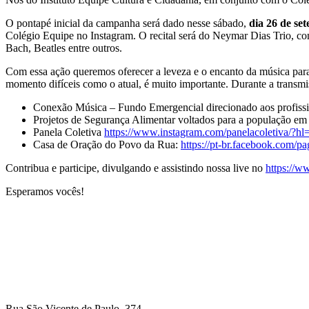
O pontapé inicial da campanha será dado nesse sábado,
dia 26 de se
Colégio Equipe no Instagram. O recital será do Neymar Dias Trio, co
Bach, Beatles entre outros.
Com essa ação queremos oferecer a leveza e o encanto da música par
momento difíceis como o atual, é muito importante. Durante a transm
Conexão Música – Fundo Emergencial direcionado aos profissio
Projetos de Segurança Alimentar voltados para a população em 
Panela Coletiva
https://www.instagram.com/panelacoletiva/?hl=
Casa de Oração do Povo da Rua:
https://pt-br.facebook.co
Contribua e participe, divulgando e assistindo nossa live no
https://w
Esperamos vocês!
Rua São Vicente de Paulo, 374