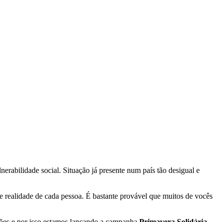
rabilidade social. Situação já presente num país tão desigual e
e realidade de cada pessoa. É bastante provável que muitos de vocês
ções e por isso estamos lançando a campanha
Primavera Solidária
.