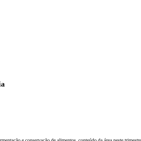
ia
rmentação e conservação de alimentos, conteúdo da área neste trimestre