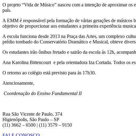
O projeto “Vida de Músico” nasceu com a intenção de aproximar os est
país.
A EMM é responsável pela formação de várias gerações de músicos bra
objetivo de proporcionar aos estudantes a primeira experiência music
A escola funciona desde 2013 na Praça das Artes, um complexo cultur
prédio tombado do Conservatório Dramático e Musical, obteve divers
Os estudantes irão ônibus fretado e sairão da escola às 12h, acompa
Ana Karolina Bittencourt e pela orientadora Iza Cortada. Todos os 
O retorno ao colégio está previsto para às 17h30.
Atenciosamente,
Coordenação do Ensino Fundamental II
Rua São Vicente de Paulo, 374
Higienópolis, São Paulo – SP
(11) 3662 – 6500 | (11) 3579 – 9150
FALE CONOSCO