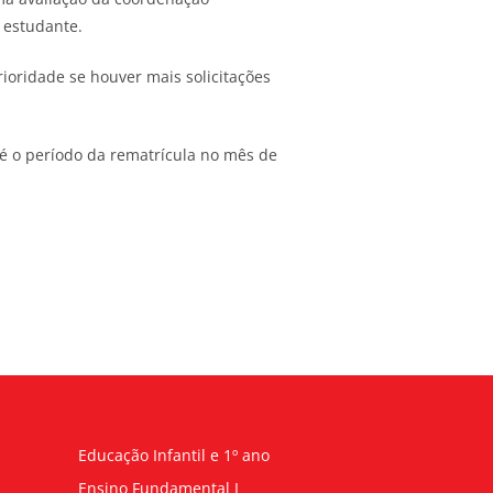
 estudante.
ioridade se houver mais solicitações
té o período da rematrícula no mês de
Educação Infantil e 1º ano
Ensino Fundamental I