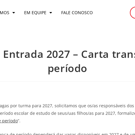
OMOS
EM EQUIPE
FALE CONOSCO
 Entrada 2027 – Carta tran
período
 vagas por turma para 2027, solicitamos que os/as responsáveis do
ríodo escolar de estudo de seus/uas filhos/as para 2027, formali
e período
”.
ança de período dependerá das vagas disponíveis em 2027 e de u