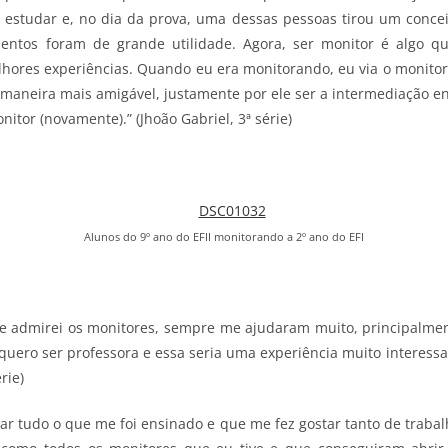
a estudar e, no dia da prova, uma dessas pessoas tirou um concei
mentos foram de grande utilidade. Agora, ser monitor é algo q
hores experiências. Quando eu era monitorando, eu via o monitor
neira mais amigável, justamente por ele ser a intermediação ent
itor (novamente).” (Jhoão Gabriel, 3ª série)
Alunos do 9º ano do EFII monitorando a 2º ano do EFI
re admirei os monitores, sempre me ajudaram muito, principalme
quero ser professora e essa seria uma experiência muito interessa
rie)
ar tudo o que me foi ensinado e que me fez gostar tanto de trabalh