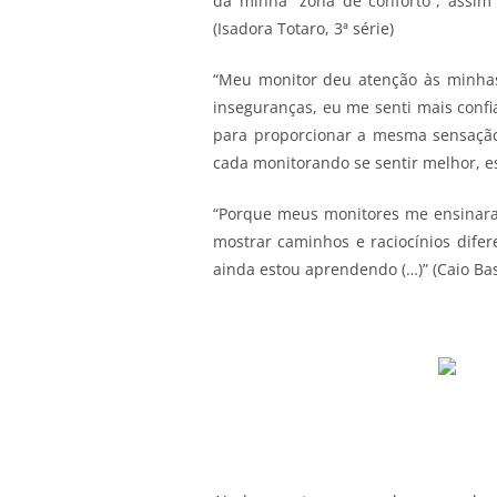
da minha “zona de conforto”, assim
(Isadora Totaro, 3ª série)
“Meu monitor deu atenção às minhas 
inseguranças, eu me senti mais confi
para proporcionar a mesma sensação 
cada monitorando se sentir melhor, esp
“Porque meus monitores me ensinara
mostrar caminhos e raciocínios dife
ainda estou aprendendo (…)” (Caio Basi