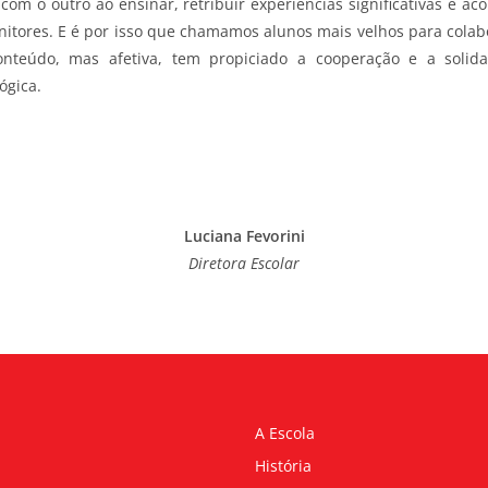
com o outro ao ensinar, retribuir experiências significativas e 
itores. E é por isso que chamamos alunos mais velhos para colab
onteúdo, mas afetiva, tem propiciado a cooperação e a solid
ógica.
Luciana Fevorini
Diretora Escolar
A Escola
História