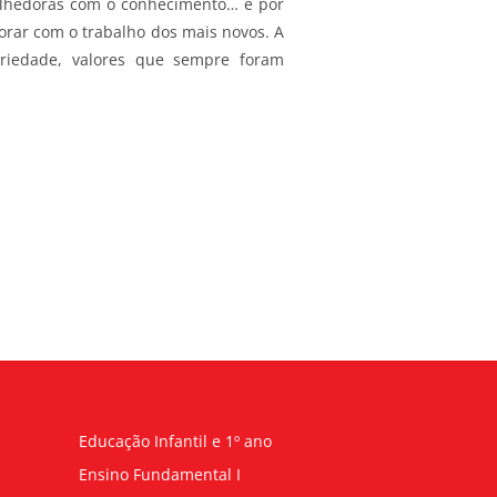
acolhedoras com o conhecimento… é por
orar com o trabalho dos mais novos. A
ariedade, valores que sempre foram
Educação Infantil e 1º ano
Ensino Fundamental I