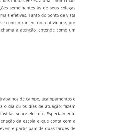
 pode, muitas vezes, ajudar muito mais
ções semelhantes às de seus colegas
ais efetivas. Tanto do ponto de vista
se concentrar em uma atividade, por
r chama a atenção, entende como um
om trabalhos de campo, acampamentos e
a o dia ou os dias de atuação: fazem
dúvidas sobre eles etc. Especialmente
denação da escola e que conta com a
crevem e participam de duas tardes de