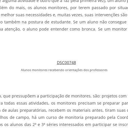
 alguma atividade e outro que a faz pela primeira vez), um aluno
Além do mais, os alunos monitores, por terem passado por situa
lhor suas necessidades e, muitas vezes, suas intervenções são m
o também na postura de estudante. Se um aluno não consegue 
ua atenção, o aluno pode entender como bronca. Se um monito
Alunos monitores recebendo orientações dos professores
io, que pressupõem a participação de monitores, são: projetos c
a todas essas atividades, os monitores precisam se preparar par
 de aulas preparatórias, recebem os materiais antes, tiram suas 
alhos de campo, há um curso de monitoria preparado pela Coor
s os alunos das 2ª e 3ª séries interessados em participar se ins