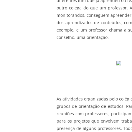
diferentes (um que já aprendeu ou fez
outro colega do que um professor. 
monitorandos, conseguem apreender me
dos aprendizados de conteúdos, com
exemplo, e um professor chama a s
conselho, uma orientação.
As atividades organizadas pelo colég
grupos de orientação de estudos. Par
reuniões com professores, participam
para os projetos que envolvem trab
presença de alguns professores. Todo