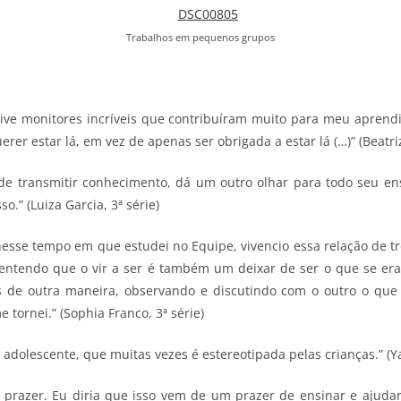
Trabalhos em pequenos grupos
ive monitores incríveis que contribuíram muito para meu apren
rer estar lá, em vez de apenas ser obrigada a estar lá (…)” (Beatriz
de transmitir conhecimento, dá um outro olhar para todo seu en
o.” (Luiza Garcia, 3ª série)
esse tempo em que estudei no Equipe, vivencio essa relação de tr
entendo que o vir a ser é também um deixar de ser o que se era.
os de outra maneira, observando e discutindo com o outro o que 
tornei.” (Sophia Franco, 3ª série)
e adolescente, que muitas vezes é estereotipada pelas crianças.” (Ya
prazer. Eu diria que isso vem de um prazer de ensinar e ajudar