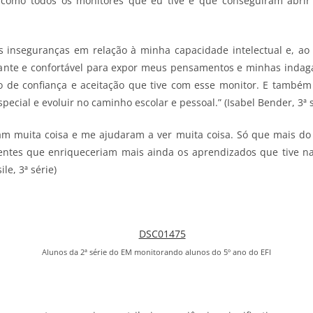
 como todos os monitores que eu tive e que conseguiram abrir 
inseguranças em relação à minha capacidade intelectual e, ao 
ante e confortável para expor meus pensamentos e minhas indagaç
de confiança e aceitação que tive com esse monitor. E também c
ecial e evoluir no caminho escolar e pessoal.” (Isabel Bender, 3ª s
m muita coisa e me ajudaram a ver muita coisa. Só que mais d
rentes que enriqueceriam mais ainda os aprendizados que tive n
le, 3ª série)
Alunos da 2ª série do EM monitorando alunos do 5º ano do EFI