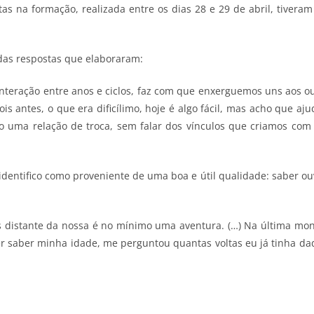
tas na formação, realizada entre os dias 28 e 29 de abril, tiver
das respostas que elaboraram:
nteração entre anos e ciclos, faz com que enxerguemos uns aos ou
ois antes, o que era dificílimo, hoje é algo fácil, mas acho que
uma relação de troca, sem falar dos vínculos que criamos com os
dentifico como proveniente de uma boa e útil qualidade: saber ou
s distante da nossa é no mínimo uma aventura. (…) Na última mon
 saber minha idade, me perguntou quantas voltas eu já tinha dado