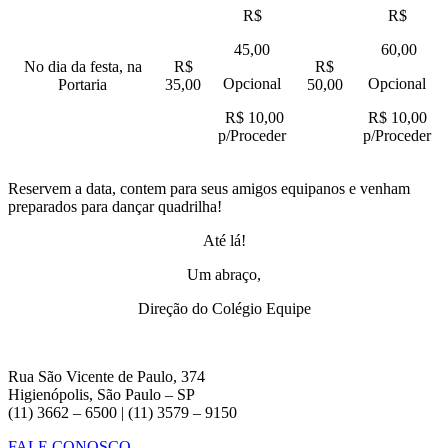
R$
R$
45,00
60,00
No dia da festa, na
R$
R$
Opcional
Opcional
Portaria
35,00
50,00
R$ 10,00
R$ 10,00
p/Proceder
p/Proceder
Reservem a data, contem para seus amigos equipanos e venham
preparados para dançar quadrilha!
Até lá!
Um abraço,
Direção do Colégio Equipe
Rua São Vicente de Paulo, 374
Higienópolis, São Paulo – SP
(11) 3662 – 6500 | (11) 3579 – 9150
FALE CONOSCO