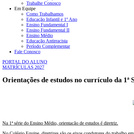
Trabalhe Conosco
Em Equipe
Como Trabalhamos
Educação Infantil e 1º Ano
Ensino Fundamental I
Ensino Fundamental II
Ensino Médio
Educação Antirracista
Período Complementar
Fale Conosco
PORTAL DO ALUNO
MATRÍCULAS 2027
Orientações de estudos no currículo da 1ª 
Na 1ª série do Ensino Médio, orientação de estudos é diretriz.
No Colégio Equipe, diretrizes são os eixos condutores do trabalho em c