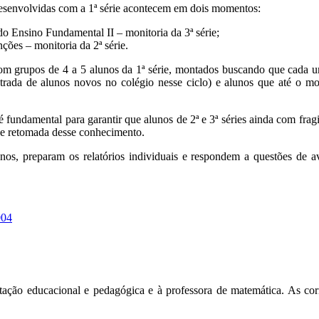
esenvolvidas com a 1ª série acontecem em dois momentos:
 Ensino Fundamental II – monitoria da 3ª série;
ões – monitoria da 2ª série.
m grupos de 4 a 5 alunos da 1ª série, montados buscando que cada um 
trada de alunos novos no colégio nesse ciclo) e alunos que até o m
 fundamental para garantir que alunos de 2ª e 3ª séries ainda com fra
de retomada desse conhecimento.
nos, preparam os relatórios individuais e respondem a questões de a
ntação educacional e pedagógica e à professora de matemática. As corr