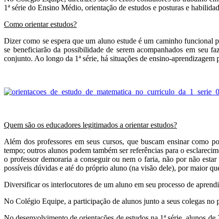
1ª série do Ensino Médio, orientação de estudos e posturas e habilidade
Como orientar estudos?
Dizer como se espera que um aluno estude é um caminho funcional pa
se beneficiarão da possibilidade de serem acompanhados em seu faze
conjunto. Ao longo da 1ª série, há situações de ensino-aprendizagem pr
Quem são os educadores legitimados a orientar estudos?
Além dos professores em seus cursos, que buscam ensinar como podem 
tempo; outros alunos podem também ser referências para o esclarecim
o professor demoraria a conseguir ou nem o faria, não por não estar
possíveis dúvidas e até do próprio aluno (na visão dele), por maior qu
Diversificar os interlocutores de um aluno em seu processo de apren
No Colégio Equipe, a participação de alunos junto a seus colegas no 
No desenvolvimento de orientações de estudos na 1ª série, alunos de