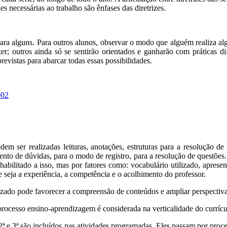
s necessárias ao trabalho são ênfases das diretrizes.
ra alguns. Para outros alunos, observar o modo que alguém realiza al
r; outros ainda só se sentirão orientados e ganharão com práticas d
evistas para abarcar todas essas possibilidades.
ser realizadas leituras, anotações, estruturas para a resolução de p
ento de dúvidas, para o modo de registro, para a resolução de questões
 habilitado a isso, mas por fatores como: vocabulário utilizado, apres
e seja a experiência, a competência e o acolhimento do professor.
dizado pode favorecer a compreensão de conteúdos e ampliar perspecti
processo ensino-aprendizagem é considerada na verticalidade do currícu
 2ª e 3ª são incluídos nas atividades programadas. Eles passam por pro