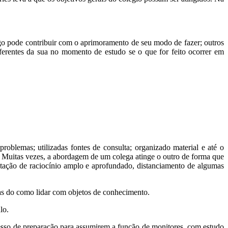
go pode contribuir com o aprimoramento de seu modo de fazer; outros
iferentes da sua no momento de estudo se o que for feito ocorrer em
roblemas; utilizadas fontes de consulta; organizado material e até o
. Muitas vezes, a abordagem de um colega atinge o outro de forma que
entação de raciocínio amplo e aprofundado, distanciamento de algumas
vas do como lidar com objetos de conhecimento.
lo.
cesso de preparação para assumirem a função de monitores, com estudo