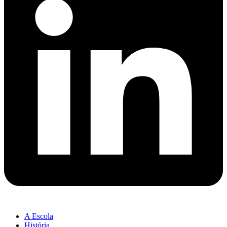
A Escola
História