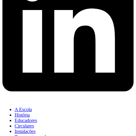
A Escola
História
Educadores
Circulares
Instalações