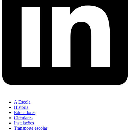
A Escola
História
Educadores
Circulares
Instalações
Transporte escolar