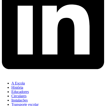
A Escola
História
Educadores
Circulares
Instalações
Transporte escolar