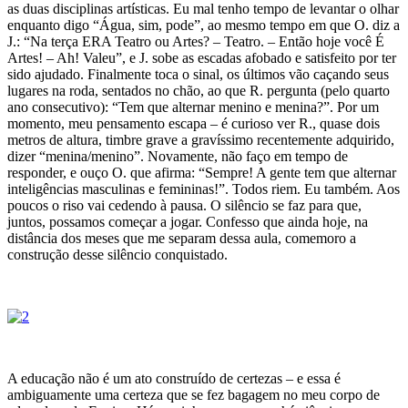
as duas disciplinas artísticas. Eu mal tenho tempo de levantar o olhar
enquanto digo “Água, sim, pode”, ao mesmo tempo em que O. diz a
J.: “Na terça ERA Teatro ou Artes? – Teatro. – Então hoje você É
Artes! – Ah! Valeu”, e J. sobe as escadas afobado e satisfeito por ter
sido ajudado. Finalmente toca o sinal, os últimos vão caçando seus
lugares na roda, sentados no chão, ao que R. pergunta (pelo quarto
ano consecutivo): “Tem que alternar menino e menina?”. Por um
momento, meu pensamento escapa – é curioso ver R., quase dois
metros de altura, timbre grave a gravíssimo recentemente adquirido,
dizer “menina/menino”. Novamente, não faço em tempo de
responder, e ouço O. que afirma: “Sempre! A gente tem que alternar
inteligências masculinas e femininas!”. Todos riem. Eu também. Aos
poucos o riso vai cedendo à pausa. O silêncio se faz para que,
juntos, possamos começar a jogar. Confesso que ainda hoje, na
distância dos meses que me separam dessa aula, comemoro a
construção desse silêncio conquistado.
A educação não é um ato construído de certezas – e essa é
ambiguamente uma certeza que se fez bagagem no meu corpo de