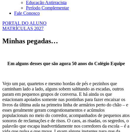
Educação Antirracista
Período Complementar
Fale Conosco
PORTAL DO ALUNO
MATRÍCULAS 2027
Minhas pegadas…
Em alguns desses que são agora 50 anos do Colégio Equipe
Vejo um par, quartetos e mesmo hordas de pés e pezinhos que
caminham lado a lado, alguns sobem saltitando as escadas, outros
param em pequenos grupos de conversa. E há ainda os que
estacionam apoiados somente nas pontinhas para fazer encaixar os
livros da última aula na primeira linha de armários perto do chão – e
esses geralmente geram congestionamentos e acúmulos
populacionais no meio do corredor, acompanhados de pequenos atos
sonoros de reclamações e de risos. O caos, as risadas, os segredos, o
palavrão que escapa inadvertidamente nos corredores da escola – é a
vida que pulsa e que move. Levam alguns instantes para que da