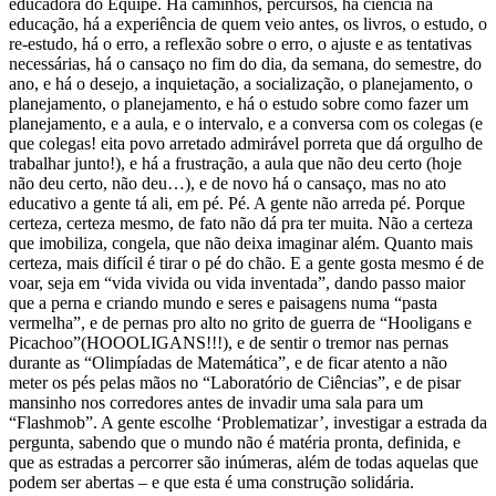
educadora do Equipe. Há caminhos, percursos, há ciência na
educação, há a experiência de quem veio antes, os livros, o estudo, o
re-estudo, há o erro, a reflexão sobre o erro, o ajuste e as tentativas
necessárias, há o cansaço no fim do dia, da semana, do semestre, do
ano, e há o desejo, a inquietação, a socialização, o planejamento, o
planejamento, o planejamento, e há o estudo sobre como fazer um
planejamento, e a aula, e o intervalo, e a conversa com os colegas (e
que colegas! eita povo arretado admirável porreta que dá orgulho de
trabalhar junto!), e há a frustração, a aula que não deu certo (hoje
não deu certo, não deu…), e de novo há o cansaço, mas no ato
educativo a gente tá ali, em pé. Pé. A gente não arreda pé. Porque
certeza, certeza mesmo, de fato não dá pra ter muita. Não a certeza
que imobiliza, congela, que não deixa imaginar além. Quanto mais
certeza, mais difícil é tirar o pé do chão. E a gente gosta mesmo é de
voar, seja em “vida vivida ou vida inventada”, dando passo maior
que a perna e criando mundo e seres e paisagens numa “pasta
vermelha”, e de pernas pro alto no grito de guerra de “Hooligans e
Picachoo”(HOOOLIGANS!!!), e de sentir o tremor nas pernas
durante as “Olimpíadas de Matemática”, e de ficar atento a não
meter os pés pelas mãos no “Laboratório de Ciências”, e de pisar
mansinho nos corredores antes de invadir uma sala para um
“Flashmob”. A gente escolhe ‘Problematizar’, investigar a estrada da
pergunta, sabendo que o mundo não é matéria pronta, definida, e
que as estradas a percorrer são inúmeras, além de todas aquelas que
podem ser abertas – e que esta é uma construção solidária.