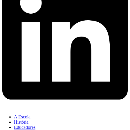
A Escola
História
Educadores