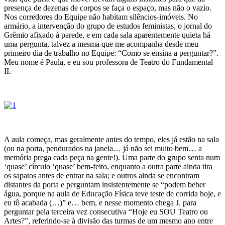
presença de dezenas de corpos se faça o espaço, mas não o vazio.
Nos corredores do Equipe não habitam silêncios-imóveis. No
armário, a intervenção do grupo de estudos feministas, o jornal do
Grêmio afixado à parede, e em cada sala aparentemente quieta há
uma pergunta, talvez a mesma que me acompanha desde meu
primeiro dia de trabalho no Equipe: “Como se ensina a perguntar?”.
Meu nome é Paula, e eu sou professora de Teatro do Fundamental
II.
A aula começa, mas geralmente antes do tempo, eles já estão na sala
(ou na porta, pendurados na janela… já não sei muito bem… a
memória prega cada peça na gente!). Uma parte do grupo senta num
‘quase’ círculo ‘quase’ bem-feito, enquanto a outra parte ainda tira
os sapatos antes de entrar na sala; e outros ainda se encontram
distantes da porta e perguntam insistentemente se “podem beber
água, porque na aula de Educação Física teve teste de corrida hoje, e
eu tô acabada (…)” e… bem, e nesse momento chega J. para
perguntar pela terceira vez consecutiva “Hoje eu SOU Teatro ou
Artes?”, referindo-se à divisão das turmas de um mesmo ano entre