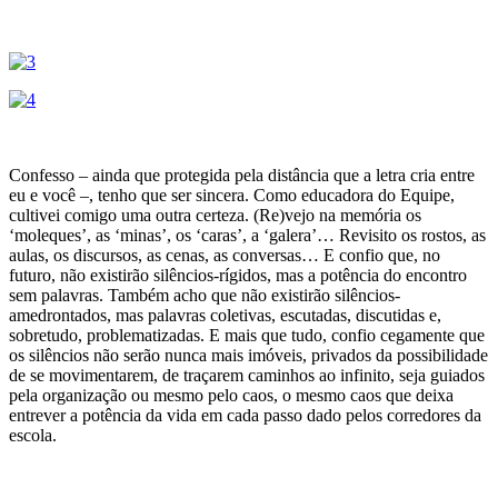
Confesso – ainda que protegida pela distância que a letra cria entre
eu e você –, tenho que ser sincera. Como educadora do Equipe,
cultivei comigo uma outra certeza. (Re)vejo na memória os
‘moleques’, as ‘minas’, os ‘caras’, a ‘galera’… Revisito os rostos, as
aulas, os discursos, as cenas, as conversas… E confio que, no
futuro, não existirão silêncios-rígidos, mas a potência do encontro
sem palavras. Também acho que não existirão silêncios-
amedrontados, mas palavras coletivas, escutadas, discutidas e,
sobretudo, problematizadas. E mais que tudo, confio cegamente que
os silêncios não serão nunca mais imóveis, privados da possibilidade
de se movimentarem, de traçarem caminhos ao infinito, seja guiados
pela organização ou mesmo pelo caos, o mesmo caos que deixa
entrever a potência da vida em cada passo dado pelos corredores da
escola.