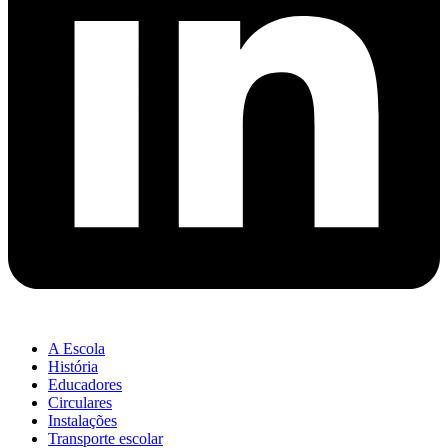
A Escola
História
Educadores
Circulares
Instalações
Transporte escolar