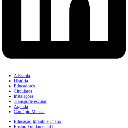
A Escola
História
Educadores
Circulares
Instalações
Transporte escolar
Agenda
Cardápio Mensal
Educação Infantil e 1º ano
Ensino Fundamental I