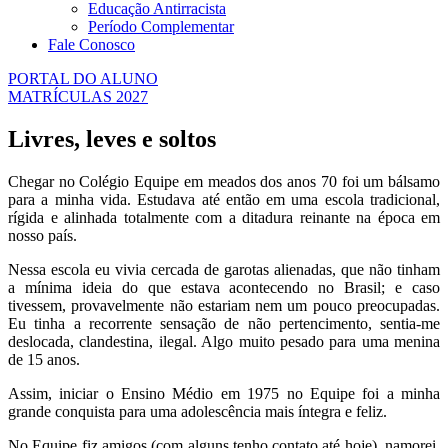
Educação Antirracista
Período Complementar
Fale Conosco
PORTAL DO ALUNO
MATRÍCULAS 2027
Livres, leves e soltos
Chegar no Colégio Equipe em meados dos anos 70 foi um bálsamo
para a minha vida. Estudava até então em uma escola tradicional,
rígida e alinhada totalmente com a ditadura reinante na época em
nosso país.
Nessa escola eu vivia cercada de garotas alienadas, que não tinham
a mínima ideia do que estava acontecendo no Brasil; e caso
tivessem, provavelmente não estariam nem um pouco preocupadas.
Eu tinha a recorrente sensação de não pertencimento, sentia-me
deslocada, clandestina, ilegal. Algo muito pesado para uma menina
de 15 anos.
Assim, iniciar o Ensino Médio em 1975 no Equipe foi a minha
grande conquista para uma adolescência mais íntegra e feliz.
No Equipe fiz amigos (com alguns tenho contato até hoje), namorei,