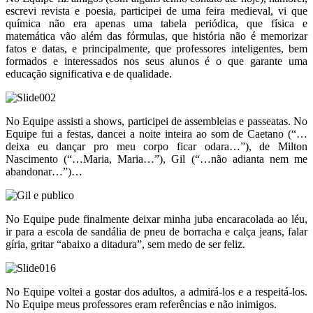
escrevi revista e poesia, participei de uma feira medieval, vi que
química não era apenas uma tabela periódica, que física e
matemática vão além das fórmulas, que história não é memorizar
fatos e datas, e principalmente, que professores inteligentes, bem
formados e interessados nos seus alunos é o que garante uma
educação significativa e de qualidade.
No Equipe assisti a shows, participei de assembleias e passeatas. No
Equipe fui a festas, dancei a noite inteira ao som de Caetano (“…
deixa eu dançar pro meu corpo ficar odara…”), de Milton
Nascimento (“…Maria, Maria…”), Gil (“…não adianta nem me
abandonar…”)…
No Equipe pude finalmente deixar minha juba encaracolada ao léu,
ir para a escola de sandália de pneu de borracha e calça jeans, falar
gíria, gritar “abaixo a ditadura”, sem medo de ser feliz.
No Equipe voltei a gostar dos adultos, a admirá-los e a respeitá-los.
No Equipe meus professores eram referências e não inimigos.