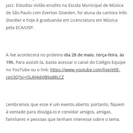
jazz. Estudou violão erudito na Escola Municipal de Música
de São Paulo com Everton Gloeden, foi aluna da cantora Inês
Stockler e hoje é graduanda em Licenciatura em Música
pela ECA/USP.
A
live
acontecerá no próximo
dia 28 de maio, terça-feira, às
19h.
Para assisti-la, basta acessar o canal do Colégio Equipe
no YouTube ou o link:
https://www.youtube.com/live/etlE-
cpjj3Q?si=OL4V4dxJB9a88LCZ
Lembramos que esse é um evento aberto; portanto, fiquem
à vontade para divulgá-lo e convidar amigos, amigas,
familiares e pessoas que tenham interesse sobre o tema.