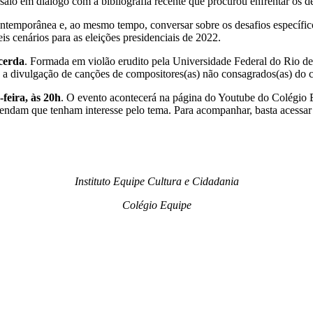
nsaio em diálogo com a bibliografia recente que procurou enfrentar os 
contemporânea e, ao mesmo tempo, conversar sobre os desafios específicos
eis cenários para as eleições presidenciais de 2022.
cerda
. Formada em violão erudito pela Universidade Federal do Rio d
 a divulgação de canções de compositores(as) não consagrados(as) do c
feira, às 20h
. O evento acontecerá na página do Youtube do Colégio E
ntendam que tenham interesse pelo tema. Para acompanhar, basta acessa
Instituto Equipe Cultura e Cidadania
Colégio Equipe