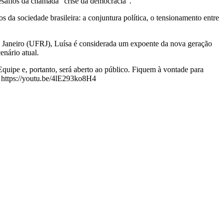
desafios da chamada “crise da democracia”.
 da sociedade brasileira: a conjuntura política, o tensionamento entre
e Janeiro (UFRJ), Luísa é considerada um expoente da nova geração
enário atual.
quipe e, portanto, será aberto ao público. Fiquem à vontade para
r https://youtu.be/4lE293ko8H4