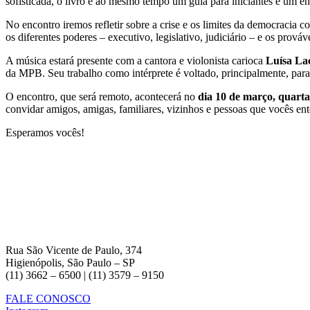
sofisticada, o livro é ao mesmo tempo um guia para iniciantes e um e
No encontro iremos refletir sobre a crise e os limites da democracia 
os diferentes poderes – executivo, legislativo, judiciário – e os prováv
A música estará presente com a cantora e violonista carioca
Luísa La
da MPB. Seu trabalho como intérprete é voltado, principalmente, para
O encontro, que será remoto, acontecerá no
dia 10 de março, quarta-
convidar amigos, amigas, familiares, vizinhos e pessoas que vocês e
Esperamos vocês!
Rua São Vicente de Paulo, 374
Higienópolis, São Paulo – SP
(11) 3662 – 6500 | (11) 3579 – 9150
FALE CONOSCO