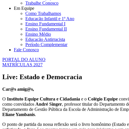
Trabalhe Conosco
Em Equipe
Como Trabalhamos
Educação Infantil e 1º Ano
Ensino Fundamental I
Ensino Fundamental II
Ensino Médio
Educação Antirracista
Período Complementar
Fale Conosco
PORTAL DO ALUNO
MATRÍCULAS 2027
Live: Estado e Democracia
Car@s amig@s,
O
Instituto Equipe Cultura e Cidadania
e o
Colégio Equipe
convi
como convidados
André Singer
, professor titular do Departamento 
Departamento de Gestão Pública da Escola de Administração de Empr
Eliane Yambanis
.
O ponto de partida da nossa reflexão será o livro homônimo (Estado 