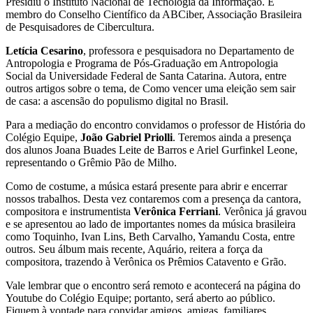
Presidiu o Instituto Nacional de Tecnologia da Informação. É
membro do Conselho Científico da ABCiber, Associação Brasileira
de Pesquisadores de Cibercultura.
Letícia Cesarino
, professora e pesquisadora no Departamento de
Antropologia e Programa de Pós-Graduação em Antropologia
Social da Universidade Federal de Santa Catarina. Autora, entre
outros artigos sobre o tema, de Como vencer uma eleição sem sair
de casa: a ascensão do populismo digital no Brasil.
Para a mediação do encontro convidamos o professor de História do
Colégio Equipe,
João Gabriel Priolli
. Teremos ainda a presença
dos alunos Joana Buades Leite de Barros e Ariel Gurfinkel Leone,
representando o Grêmio Pão de Milho.
Como de costume, a música estará presente para abrir e encerrar
nossos trabalhos. Desta vez contaremos com a presença da cantora,
compositora e instrumentista
Verônica Ferriani
. Verônica já gravou
e se apresentou ao lado de importantes nomes da música brasileira
como Toquinho, Ivan Lins, Beth Carvalho, Yamandu Costa, entre
outros. Seu álbum mais recente, Aquário, reitera a força da
compositora, trazendo à Verônica os Prêmios Catavento e Grão.
Vale lembrar que o encontro será remoto e acontecerá na página do
Youtube do Colégio Equipe; portanto, será aberto ao público.
Fiquem à vontade para convidar amigos, amigas, familiares,