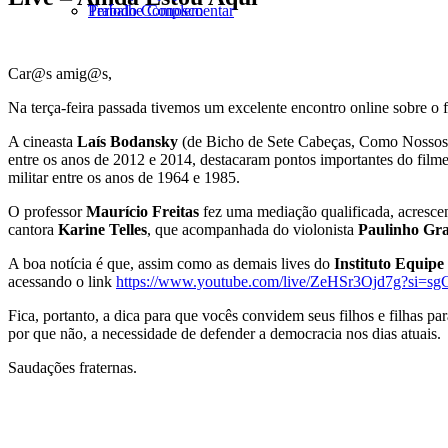
Trabalhe Conosco
Período Complementar
Car@s amig@s,
Na terça-feira passada tivemos um excelente encontro online sobre o 
A cineasta
Laís Bodansky
(de Bicho de Sete Cabeças, Como Nossos 
entre os anos de 2012 e 2014, destacaram pontos importantes do filme,
militar entre os anos de 1964 e 1985.
O professor
Maurício Freitas
fez uma mediação qualificada, acrescent
cantora
Karine Telles
, que acompanhada do violonista
Paulinho Gr
A boa notícia é que, assim como as demais lives do
Instituto Equipe
acessando o link
https://www.youtube.com/live/ZeHSr3Ojd7g?si=
Fica, portanto, a dica para que vocês convidem seus filhos e filhas par
por que não, a necessidade de defender a democracia nos dias atuais.
Saudações fraternas.