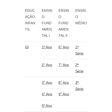
EDUC
ENSIN
ENSIN
ENSIN
AÇÃO
O
O
O
INFAN
FUND
FUND
MÉDIO
TIL
AMEN
AMEN
TAL I
TAL II
GI
1º Ano
6° Ano
1ª
Série
2° Ano
7° Ano
2ª
Série
3° Ano
8° Ano
3ª
Série
4° Ano
9° Ano
5º Ano