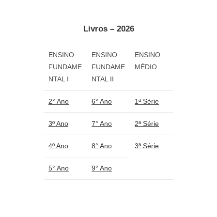
Livros – 2026
ENSINO
ENSINO
ENSINO
FUNDAME
FUNDAME
MÉDIO
NTAL I
NTAL II
2° Ano
6° Ano
1ª Série
3º Ano
7° Ano
2ª Série
4º Ano
8° Ano
3ª Série
5° Ano
9° Ano