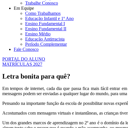
Trabalhe Conosco
Em Equipe
Como Trabalhamos
Educação Infantil e 1º Ano
Ensino Fundamental I
Ensino Fundamental II
Ensino Médio
Educação Antirracista
Período Complementar
Fale Conosco
PORTAL DO ALUNO
MATRÍCULAS 2027
Letra bonita para quê?
Em tempos de internet, cada dia que passa fica mais fácil entrar
mensagens podem ser enviadas a qualquer lugar do mundo, para uma pe
Pensando na importante função da escola de possibilitar novas experiê
Acostumados com mensagens virtuais e instantâneas, as crianças tivera
Um dos grandes marcos de aprendizagem no 2º ano é o domínio da letra
algum texto sabe o prazer que é quando a mão acompanha, ou mesmo