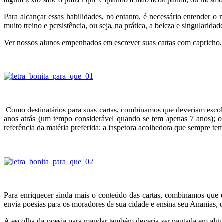
Para alcançar essas habilidades, no entanto, é necessário entender o 
muito treino e persistência, ou seja, na prática, a beleza e singularidad
Ver nossos alunos empenhados em escrever suas cartas com capricho, 
Como destinatários para suas cartas, combinamos que deveriam escolher
anos atrás (um tempo considerável quando se tem apenas 7 anos); o
referência da matéria preferida; a inspetora acolhedora que sempre t
Para enriquecer ainda mais o conteúdo das cartas, combinamos que 
envia poesias para os moradores de sua cidade e ensina seu Ananias, o 
A escolha da poesia para mandar também deveria ser pautada em algum