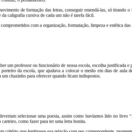
movimento de formação das letras, conseguir emendá-las, só tirando o lá
e da caligrafia cursiva de cada um não é tarefa fácil.
comprometidos com a organização, formatação, limpeza e estética das su
 um professor ou funcionário de nossa escola, escolha justificada e pa
 porteiro da escola, que ajudava a colocar o meião em dias de aula d
em um chazinho para oferecer quando ficam indispostos.
deveriam selecionar uma poesia, assim como havíamos lido no livro 
carteiro, como fazer para ter uma letra bonita.
 critério que lembrasse sua relação com seu correspondente, momento 