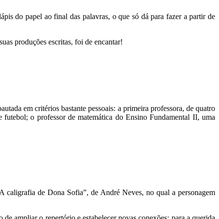
pis do papel ao final das palavras, o que só dá para fazer a partir de
as produções escritas, foi de encantar!
utada em critérios bastante pessoais: a primeira professora, de quatro
e futebol; o professor de matemática do Ensino Fundamental II, uma
“A caligrafia de Dona Sofia”, de André Neves, no qual a personagem
de ampliar o repertório e estabelecer novas conexões: para a querida