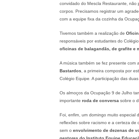
convidado do Mescla Restaurante, não p
corpos. Precisamos registrar um agrade
com a equipe fixa da cozinha da Ocupaç
Tivemos também a realização de
Ofici
responsáveis por estudantes do Colégi
oficinas de balagandãs, de grafite e 
A música também se fez presente com a
Bastardos
, a primeira composta por e
Colégio Equipe. A participação das duas
Os almoços da Ocupação 9 de Julho tamb
importante
roda de conversa
sobre o di
Foi, enfim, um domingo muito especial 
reflexões sobre racismo e a certeza de q
sem o
envolvimento de dezenas de vo
gestores do Instituto Equipe Educaçã