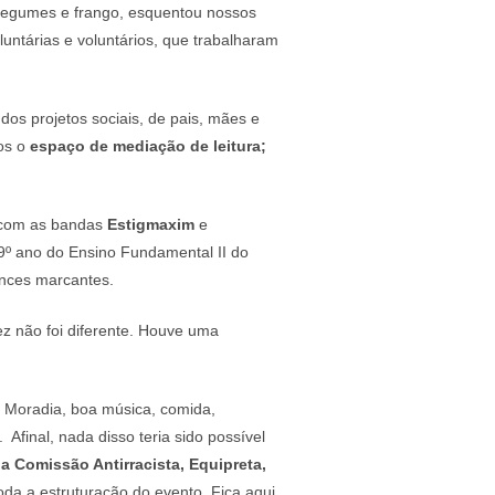
 legumes e frango, esquentou nossos
untárias e voluntários, que trabalharam
os projetos sociais, de pais, mães e
os o
espaço de mediação de leitura;
 com as bandas
Estigmaxim
e
9º ano do Ensino Fundamental II do
ances marcantes.
z não foi diferente. Houve uma
e Moradia, boa música, comida,
Afinal, nada disso teria sido possível
 Comissão Antirracista, Equipreta,
oda a estruturação do evento. Fica aqui