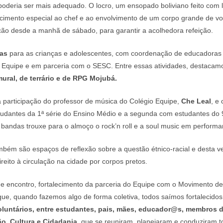
oderia ser mais adequado. O locro, um ensopado boliviano feito com
cimento especial ao chef e ao envolvimento de um corpo grande de vol
ão desde a manhã de sábado, para garantir a acolhedora refeição.
nas
para as crianças e adolescentes, com coordenação de educadoras d
o Equipe e em parceria com o SESC. Entre essas atividades, destacam
mural, de terrário e de RPG Mojubá.
 participação do professor de música do Colégio Equipe,
Che Leal
, e
studantes da 1ª série do Ensino Médio e a segunda com estudantes do 
 bandas trouxe para o almoço o rock’n roll e a soul music em perform
ém são espaços de reflexão sobre a questão étnico-racial e desta ve
reito à circulação na cidade por corpos pretos.
de encontro, fortalecimento da parceria do Equipe com o Movimento d
ue, quando fazemos algo de forma coletiva, todos saímos fortalecidos. 
luntários, entre estudantes, pais, mães, educador@s, membros da
o, Cultura e Cidadania
, que se reuniram, planejaram e conduziram t