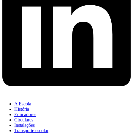
A Escola
História
Educadores
Circulares
Instalações
Transporte escolar