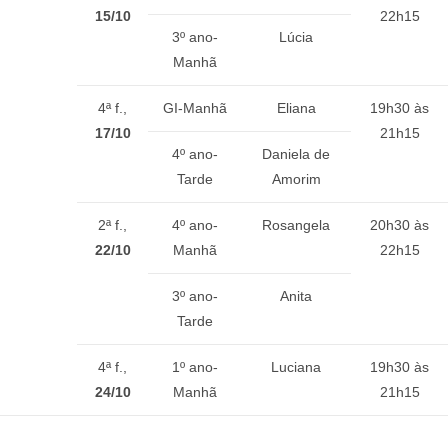
15/10
22h15
3º ano-
Lúcia
Manhã
4ª f.,
GI-Manhã
Eliana
19h30 às
17/10
21h15
4º ano-
Daniela de
Tarde
Amorim
2ª f.,
4º ano-
Rosangela
20h30 às
22/10
Manhã
22h15
3º ano-
Anita
Tarde
4ª f.,
1º ano-
Luciana
19h30 às
24/10
Manhã
21h15