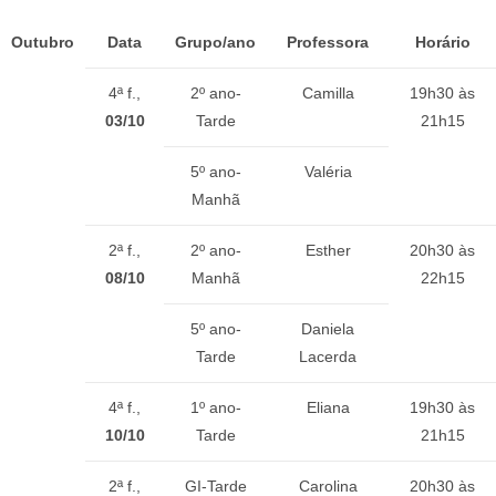
Outubro
Data
Grupo/ano
Professora
Horário
4ª f.,
2º ano-
Camilla
19h30 às
03/10
Tarde
21h15
5º ano-
Valéria
Manhã
2ª f.,
2º ano-
Esther
20h30 às
08/10
Manhã
22h15
5º ano-
Daniela
Tarde
Lacerda
4ª f.,
1º ano-
Eliana
19h30 às
10/10
Tarde
21h15
2ª f.,
GI-Tarde
Carolina
20h30 às