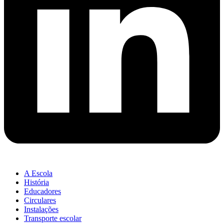
A Escola
História
Educadores
Circulares
Instalações
Transporte escolar