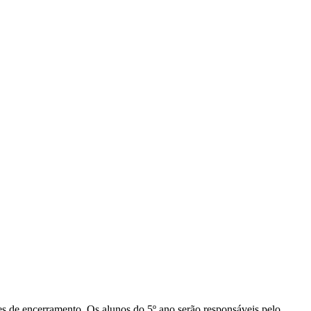
es de encerramento. Os alunos do 5º ano serão responsáveis pelo