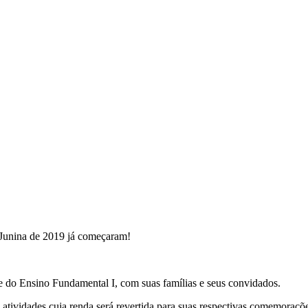
 Junina de 2019 já começaram!
 e do Ensino Fundamental I, com suas famílias e seus convidados.
atividades cuja renda será revertida para suas respectivas comemoraçõ