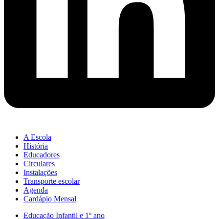
A Escola
História
Educadores
Circulares
Instalações
Transporte escolar
Agenda
Cardápio Mensal
Educação Infantil e 1º ano