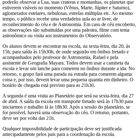
poderão observar a Lua, suas crateras e montanhas, os planetas que
estiverem visíveis no momento (Vênus, Marte, Júpiter e Saturno),
aglomerados estelares, nebulosas, estrelas múltiplas etc. Ao mesmo
tempo, o público recebe uma verdadeira aula ao ar livre, de
reconhecimento do céu e de Astronomia. Em caso de céu encoberto,
as observações são substituídas por uma palestra, filme com tema
astronômico ou visita aos instrumentos do Observatório.
Os alunos devem se encontrar na escola, na sexta-feira, dia 20, às
15h, para saída às 15h30h, de onde seguirão em ônibus fretado e
acompanhados pelo professor de Astronomia, Rafael e pela
assistente de Geografia Mayara. Todos devem usar a camiseta da
escola e levar um lanche para comerem no ônibus durante a ida. No
retorno, o grupo fará uma parada na estrada para comerem alguma
coisa e, por isso, devem levar uma pequena quantia em dinheiro. O
horário de chegada está previsto para as 21h30.
A segunda é uma visita ao Planetário que será na sexta-feira, dia 27
de abril. A saída da escola em transporte fretado será às 17h30 para
iniciarmos o trabalho lá às 18h30. Após a sessão do planetário, se
for possível, haverá uma observação do céu. O retorno, portanto,
deve ser por volta das 21h.
Qualquer impossibilidade de participação deve ser justificada
antecipadamente pelos pais para a coordenação da escola.