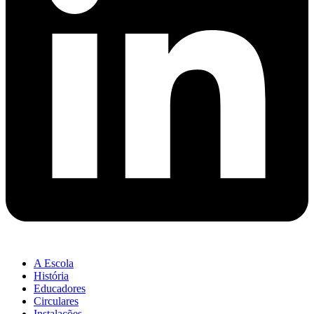
A Escola
História
Educadores
Circulares
Instalações