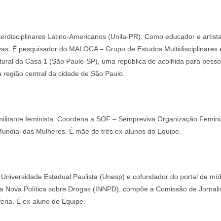
erdisciplinares Latino-Americanos (Unila-PR). Como educador e artista 
etivas. É pesquisador do MALOCA – Grupo de Estudos Multidisciplinares
tural da Casa 1 (São Paulo-SP), uma república de acolhida para pesso
a região central da cidade de São Paulo.
militante feminista. Coordena a SOF – Sempreviva Organização Femini
undial das Mulheres. É mãe de três ex-alunos do Equipe.
a Universidade Estadual Paulista (Unesp) e cofundador do portal de m
a Nova Política sobre Drogas (INNPD), compõe a Comissão de Jornalis
feria. É ex-aluno do Equipe.