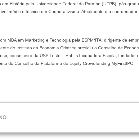
o em História pela Universidade Federal da Paraíba (UFPB), pós-gra
nível médio e técnico em Cooperativismo. Atualmente é o coordenad
om MBA em Marketing e Tecnologia pela ESPM/ITA; dirigente de empre
ente do Instituto da Economia Criativa; presidiu o Conselho de Economi
esp; conselheiro da USP Leste – Habits Incubadora Escola; fundador e
ente do Conselho da Plataforma de Equity Crowdfunding MyFirstIPO.
ANO