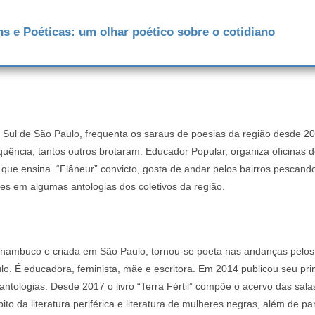
s e Poéticas: um olhar poético sobre o cotidiano
Sul de São Paulo, frequenta os saraus de poesias da região desde 20
ência, tantos outros brotaram. Educador Popular, organiza oficinas de 
ue ensina. “Flâneur” convicto, gosta de andar pelos bairros pescando
ões em algumas antologias dos coletivos da região.
nambuco e criada em São Paulo, tornou-se poeta nas andanças pelos ter
. É educadora, feminista, mãe e escritora. Em 2014 publicou seu primei
 antologias. Desde 2017 o livro “Terra Fértil” compõe o acervo das sala
o da literatura periférica e literatura de mulheres negras, além de pa