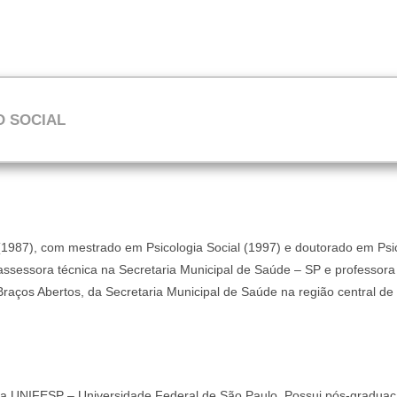
O SOCIAL
(1987), com mestrado em Psicologia Social (1997) e doutorado em Psi
 assessora técnica na Secretaria Municipal de Saúde – SP e professor
aços Abertos, da Secretaria Municipal de Saúde na região central de
la UNIFESP – Universidade Federal de São Paulo. Possui pós-graduaçã