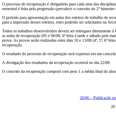
O processo de recuperação é obrigatório para cada uma das disciplina
semestral é feita pela progressão (prevalece o conceito do 2º bimest
O período para apresentação em aulas dos roteiros de trabalho de recu
para a impressão desses roteiros, estes poderão ser solicitados na Secr
Todos os trabalhos desenvolvidos devem ser entregues diretamente à O
as aulas de recuperação (05 e 06/08, 6ª feira à tarde e sábado pela ma
prova. As provas serão realizadas entre dias 10 e 13/08 (4ª, 5ª, 6ª fei
recuperação.
O resultado do processo de recuperação será expresso em um conceito 
A divulgação dos resultados da recuperação ocorrerá no dia 22/08.
O conceito da recuperação comporá com peso 1 a média final do aluno,
20/06 – Publicação no
20