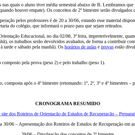
s nas quais o aluno tiver média semestral abaixo de B. Lembramos que 
re quando houver empate). Os conceitos de 2º bimestre serão divulgados
peração pelos professores é de 20 a 30/06, estando esse material dispo
etaria do colégio, que informará o prazo para que sejam retirados.
rientação Educacional, no dia 02/08, 3ª feira, impreterivelmente, quand
nhã), os trabalhos serão devolvidos avaliados, de forma a contribuir co
ra à tarde e sábado pela manhã). Os
horários de aulas
e
provas
estão divul
composto pela prova (peso 2) e pelo trabalho (peso 1).
 composta após o 4º bimestre (retomando: 1º, 2º, 3º e 4º bimestres – p
CRONOGRAMA RESUMIDO
 site dos Roteiros de Orientação de Estudos de Recuperação – Preparató
 a 30/06 – Apresentação dos Roteiros de Estudos de Recuperação em au
29/06 – Divulgação dos conceitos de 2º bimestre