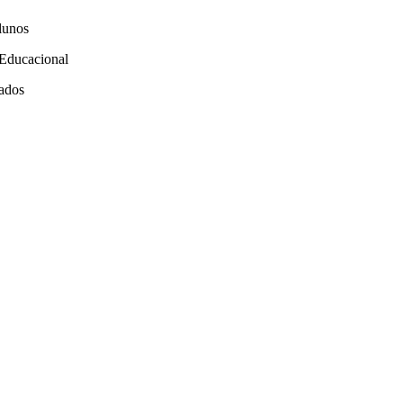
lunos
 Educacional
iados