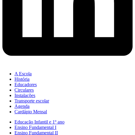
A Escola
História
Educadores
Circulares
Instalações
Transporte escolar
Agenda
Cardápio Mensal
Educação Infantil e 1º ano
Ensino Fundamental I
Ensino Fundamental II