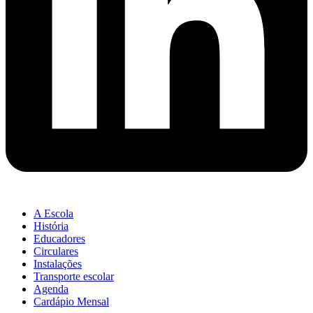
A Escola
História
Educadores
Circulares
Instalações
Transporte escolar
Agenda
Cardápio Mensal