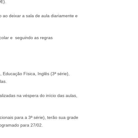
DE).
o ao deixar a sala de aula diariamente e
scolar e seguindo as regras
.
ducação Física, Inglês (3ª série),
ulas.
lizadas na véspera do início das aulas,
cionais para a 3ª série), terão sua grade
programado para 27/02.