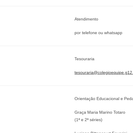
Atendimento
por telefone ou whatsapp
Tesouraria
tesouraria@colegioequipe.g12
Orientação Educacional e Ped
Graça Maria Marino Totaro
(1ª e 2ª séries)