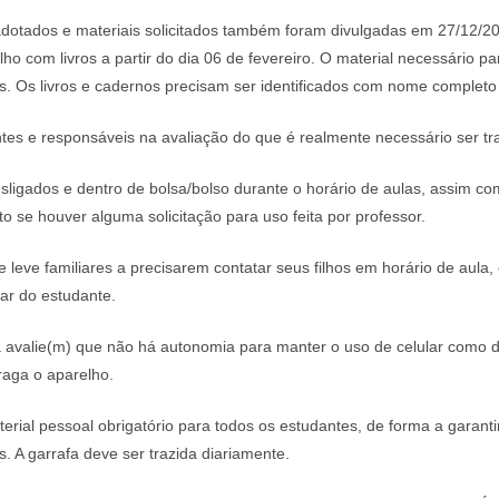
adotados e materiais solicitados também foram divulgadas em 27/12/2
ho com livros a partir do dia 06 de fevereiro. O material necessário par
as. Os livros e cadernos precisam ser identificados com nome complet
tes e responsáveis na avaliação do que é realmente necessário ser tr
ligados e dentro de bolsa/bolso durante o horário de aulas, assim c
to se houver alguma solicitação para uso feita por professor.
eve familiares a precisarem contatar seus filhos em horário de aula, 
lar do estudante.
a avalie(m) que não há autonomia para manter o uso de celular como d
raga o aparelho.
ial pessoal obrigatório para todos os estudantes, de forma a garanti
. A garrafa deve ser trazida diariamente.