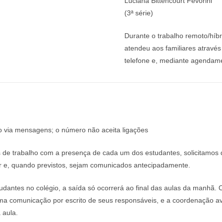
Luciana Bittencourt Fevorini
(3ª série)
Durante o trabalho remoto/híbr
atendeu aos familiares através 
telefone e, mediante agendame
 mensagens; o número não aceita ligações
trabalho com a presença de cada um dos estudantes, solicitamos que
olar e, quando previstos, sejam comunicados antecipadamente.
antes no colégio, a saída só ocorrerá ao final das aulas da manhã. 
uma comunicação por escrito de seus responsáveis, e a coordenação av
a aula.