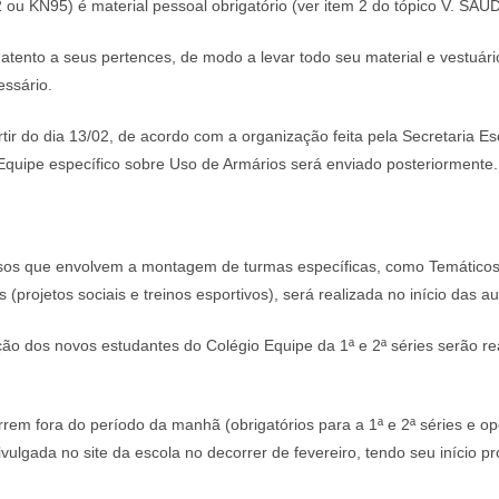
ou KN95) é material pessoal obrigatório (ver item 2 do tópico V. SAÚ
atento a seus pertences, de modo a levar todo seu material e vestuári
essário.
rtir do dia 13/02, de acordo com a organização feita pela Secretaria E
 Equipe específico sobre Uso de Armários será enviado posteriormente
os que envolvem a montagem de turmas específicas, como Temáticos, E
s (projetos sociais e treinos esportivos), será realizada no início das a
ão dos novos estudantes do Colégio Equipe da 1ª e 2ª séries serão rea
rrem fora do período da manhã (obrigatórios para a 1ª e 2ª séries e op
vulgada no site da escola no decorrer de fevereiro, tendo seu início 