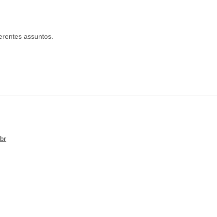
ferentes assuntos.
br