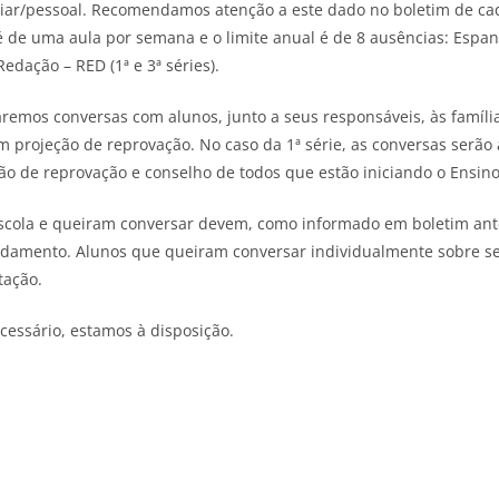
liar/pessoal. Recomendamos atenção a este dado no boletim de ca
 é de uma aula por semana e o limite anual é de 8 ausências: Espan
edação – RED (1ª e 3ª séries).
remos conversas com alunos, junto a seus responsáveis, às famíli
om projeção de reprovação. No caso da 1ª série, as conversas serã
ção de reprovação e conselho de todos que estão iniciando o Ensin
scola e queiram conversar devem, como informado em boletim antes
damento. Alunos que queiram conversar individualmente sobre s
tação.
cessário, estamos à disposição.