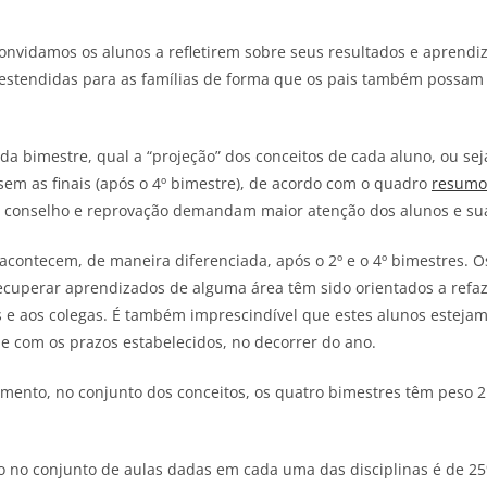
nvidamos os alunos a refletirem sobre seus resultados e aprendiz
 estendidas para as famílias de forma que os pais também possam
bimestre, qual a “projeção” dos conceitos de cada aluno, ou seja
sem as finais (após o 4º bimestre), de acordo com o quadro
resumo
e conselho e reprovação demandam maior atenção dos alunos e sua
acontecem, de maneira diferenciada, após o 2º e o 4º bimestres. O
ecuperar aprendizados de alguma área têm sido orientados a refa
s e aos colegas. É também imprescindível que estes alunos estej
 e com os prazos estabelecidos, no decorrer do ano.
ento, no conjunto dos conceitos, os quatro bimestres têm peso 2 
to no conjunto de aulas dadas em cada uma das disciplinas é de 25