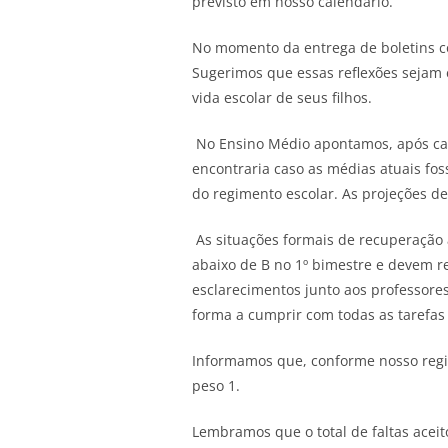
previsto em nosso calendário.
No momento da entrega de boletins co
Sugerimos que essas reflexões sejam
vida escolar de seus filhos.
No Ensino Médio apontamos, após cada 
encontraria caso as médias atuais fos
do regimento escolar. As projeções d
As situações formais de recuperação 
abaixo de B no 1º bimestre e devem r
esclarecimentos junto aos professore
forma a cumprir com todas as tarefas
Informamos que, conforme nosso regim
peso 1.
Lembramos que o total de faltas acei